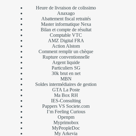
Heure de livraison de colissimo
Anaxago
Abattement fiscal retraités
Master informatique Nexa
Bilan et compte de résultat
Comptable VTC
AMZ Digital FRA
Action Alstom
Comment remplir un chèque
Rupture conventionnelle
Argent liquide
Particuliers SG
30k brut en net
MBN
Soldes intermédiaires de gestion
GTA La Poste
Ma Box RH
IES-Consulting
Pappers VS Societe.com
I’m Feeling Curious
Openpm
Myprimobox
MyPeopleDoc
My Arkevia