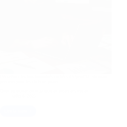
une
performance
pérenne
Découvrez les fonctionnalités cachées d’OpenPM : un atout
précieux pour les chefs de projet
Dans un monde où la gestion de projet devient de…
juillet 6, 2025
Lire la suite
Découvrez
les
fonctionnalités