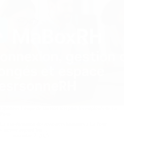
?
Optimiser l’usage de Ma Box RH pour les employés de La
Poste
La transformation des ressources humaines à La Poste
s’incarne aujourd’hui…
novembre 7, 2025