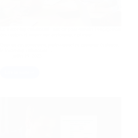
Le leadership collaboratif : une clé pour stimuler l’engagement
des équipes et assurer une performance pérenne
Dans un environnement professionnel en constante évolution,
le leadership collaboratif…
juillet 19, 2025
Lire la suite
Le
leadership
collaboratif
:
une
clé
pour
stimuler
l’engagement
des
équipes
et
assurer