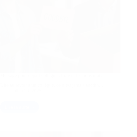
Message pour départ collègue : trouver les bons mots
Dire au revoir à un collègue, ce n’est jamais anodin.…
juillet 23, 2025
Lire la suite
Message
pour
départ
collègue
:
trouver