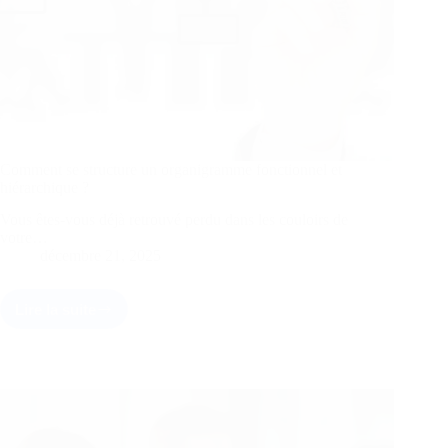
Comment se structure un organigramme fonctionnel et
hiérarchique ?
Vous êtes-vous déjà retrouvé perdu dans les couloirs de
votre…
décembre 21, 2025
Lire la suite
Comment
se
structure
un
organigramme
fonctionnel
et
hiérarchique