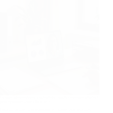
les
bons
mots
Gestion administrative externalisée : quelles missions prioriser
pour optimiser votre efficacité ?
Dans un monde où la rentabilité et l’agilité sont devenues…