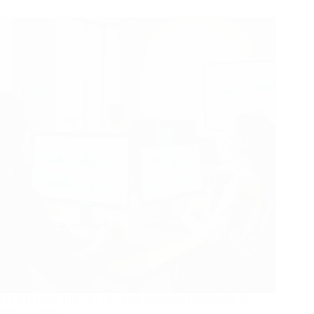
cachées
d’OpenPM
:
un
atout
précieux
pour
les
chefs
de
projet
GTA la Poste RH : les clés pour optimiser l’utilisation des
outils de suivi