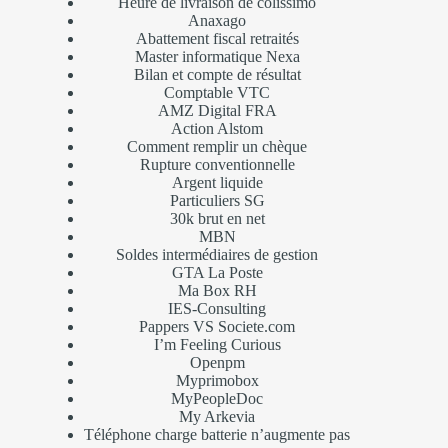
Heure de livraison de colissimo
Anaxago
Abattement fiscal retraités
Master informatique Nexa
Bilan et compte de résultat
Comptable VTC
AMZ Digital FRA
Action Alstom
Comment remplir un chèque
Rupture conventionnelle
Argent liquide
Particuliers SG
30k brut en net
MBN
Soldes intermédiaires de gestion
GTA La Poste
Ma Box RH
IES-Consulting
Pappers VS Societe.com
I’m Feeling Curious
Openpm
Myprimobox
MyPeopleDoc
My Arkevia
Téléphone charge batterie n’augmente pas