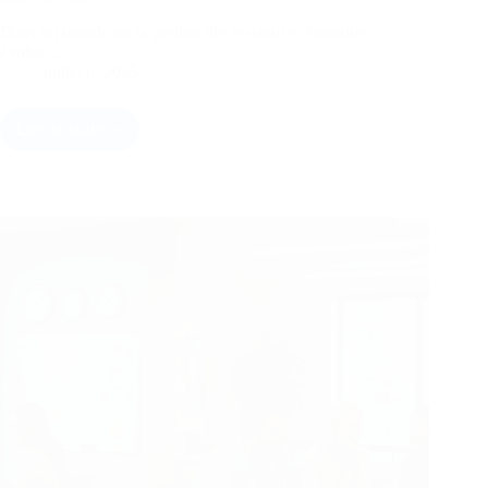
Dans un monde où la gestion des ressources humaines
évolue…
juillet 6, 2025
Lire la suite
GTA
la
Poste
RH
:
les
clés
pour
optimiser
l’utilisation
des
outils
de
suivi