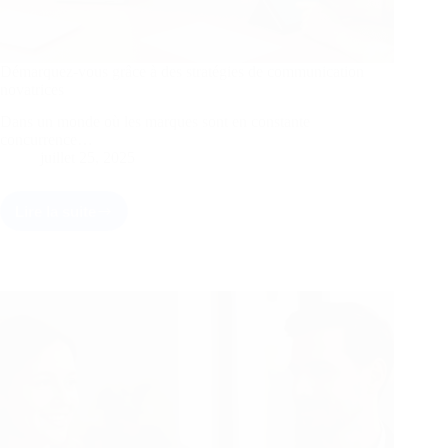
Démarquez-vous grâce à des stratégies de communication
novatrices
Dans un monde où les marques sont en constante
concurrence…
juillet 25, 2025
Lire la suite
Démarquez-
vous
grâce
à
des
stratégies
de
communication
novatrices