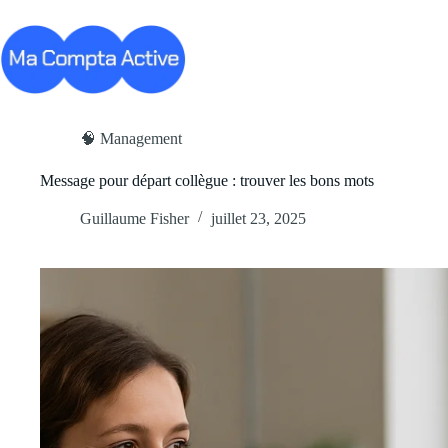
Passer
au
contenu
Business
Carrière
Cryp
🧠 Management
Message pour départ collègue : trouver les bons mots
Guillaume Fisher
juillet 23, 2025