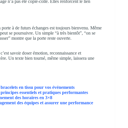
ge n’a pas été copié-collé. Elles renforcent le lien
a porte à de futurs échanges est toujours bienvenu. Même
 peut se poursuivre. Un simple “à très bientôt”, “on se
asser” montre que la porte reste ouverte.
 c’est savoir doser émotion, reconnaissance et
ncère. Un texte bien tourné, même simple, laissera une
 bracelets en tissu pour vos événements
principes essentiels et pratiques performantes
onnement des horaires en 3×8
ngagement des équipes et assurer une performance