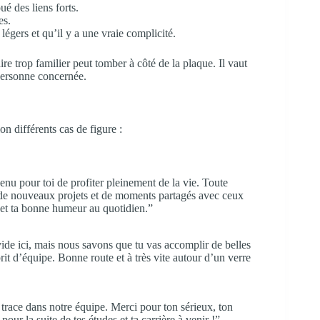
é des liens forts.
es.
légers et qu’il y a une vraie complicité.
re trop familier peut tomber à côté de la plaque. Il vaut
 personne concernée.
on différents cas de figure :
nu pour toi de profiter pleinement de la vie. Toute
ie de nouveaux projets et de moments partagés avec ceux
 et ta bonne humeur au quotidien.”
ide ici, mais nous savons que tu vas accomplir de belles
rit d’équipe. Bonne route et à très vite autour d’un verre
e trace dans notre équipe. Merci pour ton sérieux, ton
ur la suite de tes études et ta carrière à venir !”