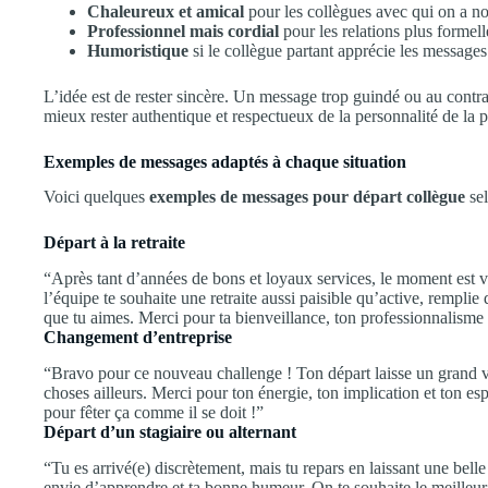
Chaleureux et amical
pour les collègues avec qui on a nou
Professionnel mais cordial
pour les relations plus formell
Humoristique
si le collègue partant apprécie les messages 
L’idée est de rester sincère. Un message trop guindé ou au contrai
mieux rester authentique et respectueux de la personnalité de la
Exemples de messages adaptés à chaque situation
Voici quelques
exemples de messages pour départ collègue
sel
Départ à la retraite
“Après tant d’années de bons et loyaux services, le moment est ve
l’équipe te souhaite une retraite aussi paisible qu’active, rempl
que tu aimes. Merci pour ta bienveillance, ton professionnalisme
Changement d’entreprise
“Bravo pour ce nouveau challenge ! Ton départ laisse un grand v
choses ailleurs. Merci pour ton énergie, ton implication et ton esp
pour fêter ça comme il se doit !”
Départ d’un stagiaire ou alternant
“Tu es arrivé(e) discrètement, mais tu repars en laissant une bell
envie d’apprendre et ta bonne humeur. On te souhaite le meilleur po