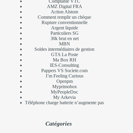
Comptable VTC
AMZ Digital FRA
Action Alstom
Comment remplir un chèque
Rupture conventionnelle
Argent liquide
Particuliers SG
30k brut en net
MBN
Soldes intermédiaires de gestion
GTA La Poste
Ma Box RH
IES-Consulting
Pappers VS Societe.com
I’m Feeling Curious
Openpm
Myprimobox
MyPeopleDoc
My Arkevia
Téléphone charge batterie n’augmente pas
Catégories