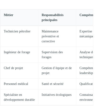
Métier
Responsabilités
Compétences requi
principales
Technicien pétrolier
Maintenance
Expertise technique
préventive et
mécanique
corrective
Ingénieur de forage
Supervision des
Analyse des donnée
forages
techniques
Chef de projet
Gestion d’équipe et de
Compétences en
projet
leadership
Personnel médical
Santé et sécurité
Qualification médic
Spécialiste en
Initiatives écologiques
Connaissances en
développement durable
environnement