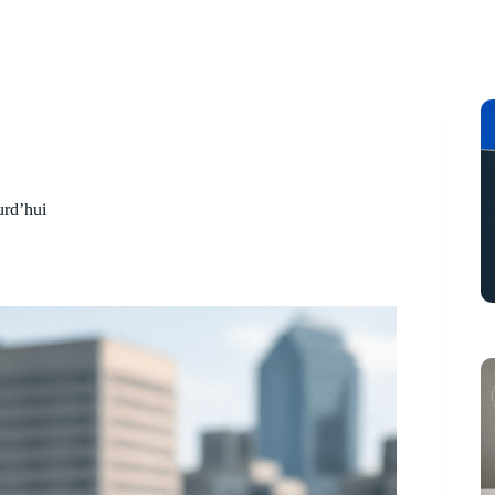
to
Digital
Finance
Immo
Managem
urd’hui