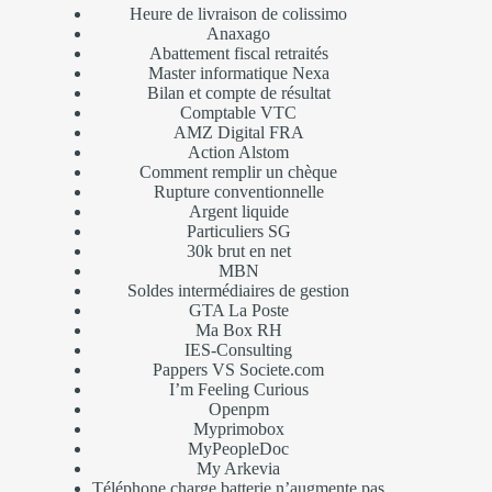
Heure de livraison de colissimo
Anaxago
Abattement fiscal retraités
Master informatique Nexa
Bilan et compte de résultat
Comptable VTC
AMZ Digital FRA
Action Alstom
Comment remplir un chèque
Rupture conventionnelle
Argent liquide
Particuliers SG
30k brut en net
MBN
Soldes intermédiaires de gestion
GTA La Poste
Ma Box RH
IES-Consulting
Pappers VS Societe.com
I’m Feeling Curious
Openpm
Myprimobox
MyPeopleDoc
My Arkevia
Téléphone charge batterie n’augmente pas