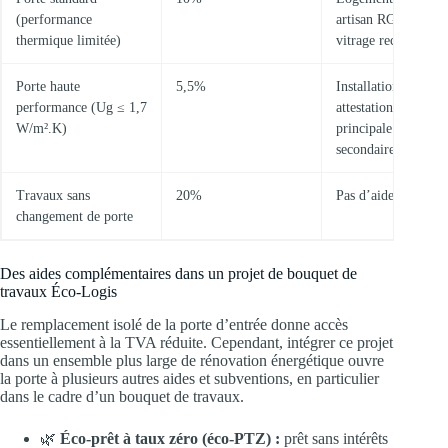
(performance
artisan RGE, doubl
thermique limitée)
vitrage recommand
Porte haute
5,5%
Installation RGE,
performance (Ug ≤ 1,7
attestation, résidenc
W/m².K)
principale ou
secondaire
Travaux sans
20%
Pas d’aide possible
changement de porte
Des aides complémentaires dans un projet de bouquet de
travaux Éco-Logis
Le remplacement isolé de la porte d’entrée donne accès
essentiellement à la TVA réduite. Cependant, intégrer ce projet
dans un ensemble plus large de rénovation énergétique ouvre
la porte à plusieurs autres aides et subventions, en particulier
dans le cadre d’un bouquet de travaux.
🌿
Éco-prêt à taux zéro (éco-PTZ) :
prêt sans intérêts