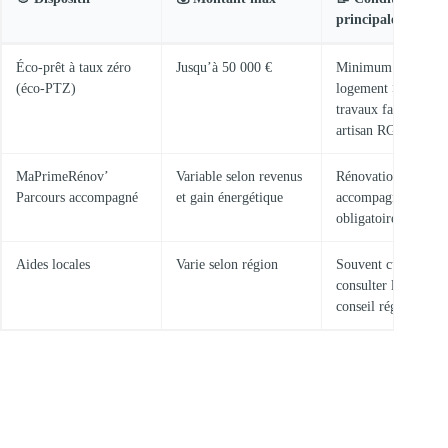
principales
Éco-prêt à taux zéro
Jusqu’à 50 000 €
Minimum 2 actions
(éco-PTZ)
logement > 2 ans,
travaux faits par
artisan RGE
MaPrimeRénov’
Variable selon revenus
Rénovation globale
Parcours accompagné
et gain énergétique
accompagnement 
obligatoire
Aides locales
Varie selon région
Souvent cumulables
consulter la mairie 
conseil régional