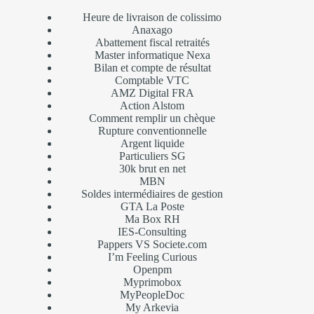
Heure de livraison de colissimo
Anaxago
Abattement fiscal retraités
Master informatique Nexa
Bilan et compte de résultat
Comptable VTC
AMZ Digital FRA
Action Alstom
Comment remplir un chèque
Rupture conventionnelle
Argent liquide
Particuliers SG
30k brut en net
MBN
Soldes intermédiaires de gestion
GTA La Poste
Ma Box RH
IES-Consulting
Pappers VS Societe.com
I’m Feeling Curious
Openpm
Myprimobox
MyPeopleDoc
My Arkevia