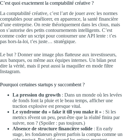
C’est quoi exactement la comptabilité créative ?
La comptabilité créative, c’est l’art de jouer avec les normes
comptables pour améliorer, en apparence, la santé financière
d’une entreprise. On reste théoriquement dans les clous, mais
on s’autorise des petits contournements intelligents. C’est
comme coder un script pour contourner une API lente : t’es
pas hors-la-loi, t’es juste… stratégique.
Le but ? Donner une image plus flatteuse aux investisseurs,
aux banques, ou même aux équipes internes. Un bilan peut
dire la vérité, mais il peut aussi la maquiller en mode filtre
Instagram.
Pourquoi certaines startups y succombent ?
La pression du growth
: Dans un monde où les levées
de fonds font la pluie et le beau temps, afficher une
traction explosive est presque vital.
Le syndrome du « fake it till you make it »
: Si les
metrics rêvent un peu, peut-être que la réalité finira par
suivre, non ? (Spoiler : pas toujours.)
Absence de structure financière solide
: En early
stage, les fondateurs gèrent parfois la compta comme un
side-project. Pas idéal quand les enjeux montent.