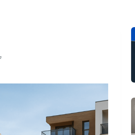
to
Digital
Finance
Immo
Managem
e